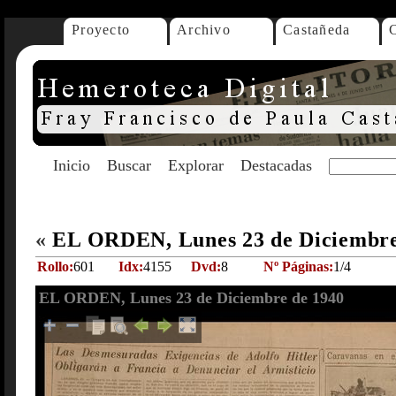
Proyecto
Archivo
Castañeda
Inicio
Buscar
Explorar
Destacadas
«
EL ORDEN, Lunes 23 de Diciembre
Rollo:
601
Idx:
4155
Dvd:
8
Nº Páginas:
1/4
EL ORDEN, Lunes 23 de Diciembre de 1940