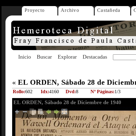
Proyecto
Archivo
Castañeda
Inicio
Buscar
Explorar
Destacadas
«
EL ORDEN, Sábado 28 de Diciemb
Rollo:
602
Idx:
4160
Dvd:
8
Nº Páginas:
1/3
EL ORDEN, Sábado 28 de Diciembre de 1940