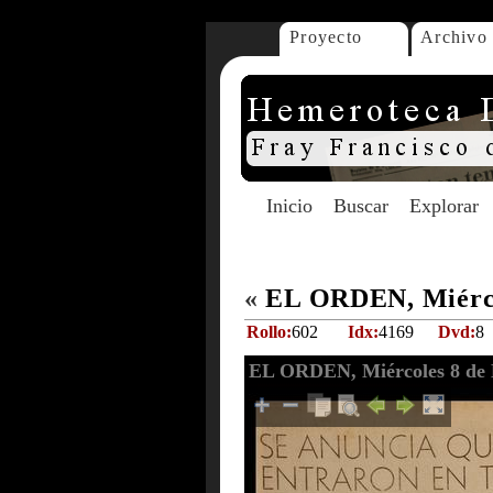
Proyecto
Archivo
Inicio
Buscar
Explorar
«
EL ORDEN, Miérco
Rollo:
602
Idx:
4169
Dvd:
8
EL ORDEN, Miércoles 8 de 