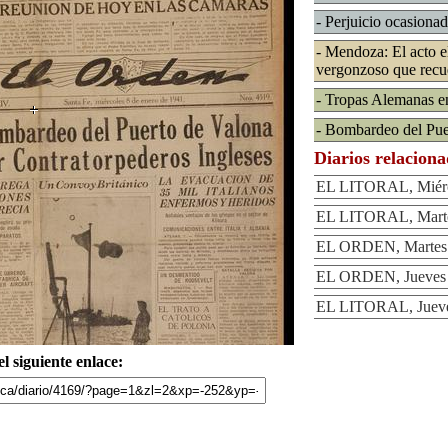
- Perjuicio ocasionad
- Mendoza: El acto el
vergonzoso que recue
- Tropas Alemanas en
- Bombardeo del Puer
Diarios relacion
EL LITORAL, Miérco
EL LITORAL, Marte
EL ORDEN, Martes 
EL ORDEN, Jueves 
EL LITORAL, Jueves
l siguiente enlace: