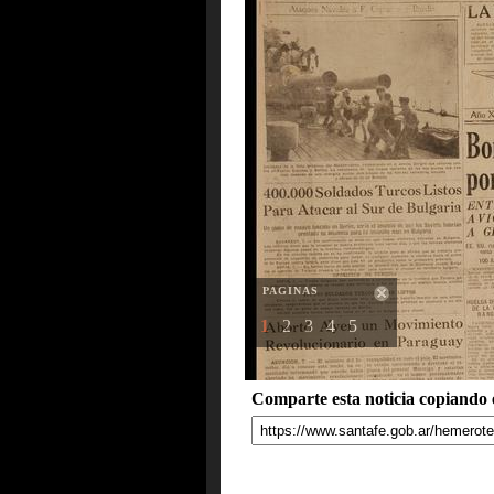
PAGINAS
1
2
3
4
5
Comparte esta noticia copiando e