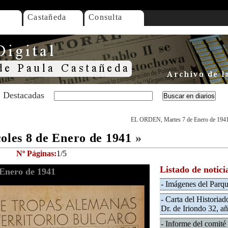
Castañeda
Consulta
Destacadas
EL ORDEN, Martes 7 de Enero de 194
les 8 de Enero de 1941
»
Nº Páginas:
1/5
Listado de notici
Enero de 1941
- Imágenes del Parqu
- Carta del Historia
Dr. de Iriondo 32, añ
- Informe del comité