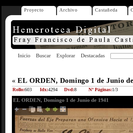
Proyecto
Archivo
Castañeda
Inicio
Buscar
Explorar
Destacadas
«
EL ORDEN, Domingo 1 de Junio d
Rollo:
603
Idx:
4294
Dvd:
8
Nº Páginas:
1/3
EL ORDEN, Domingo 1 de Junio de 1941