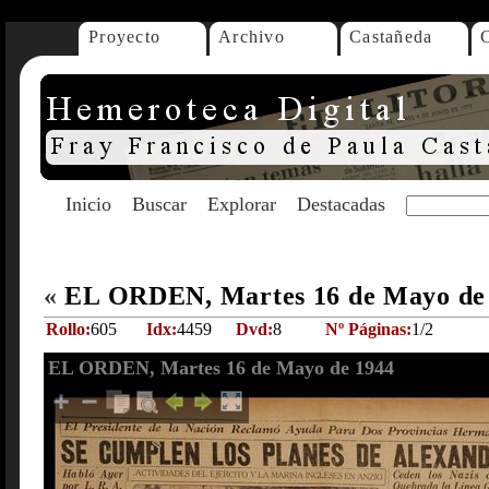
Proyecto
Archivo
Castañeda
Inicio
Buscar
Explorar
Destacadas
«
EL ORDEN, Martes 16 de Mayo de
Rollo:
605
Idx:
4459
Dvd:
8
Nº Páginas:
1/2
EL ORDEN, Martes 16 de Mayo de 1944