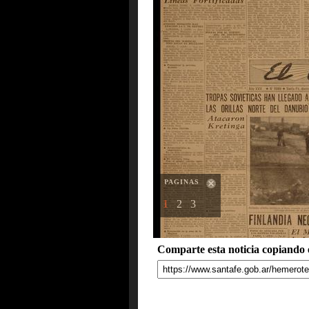
PAGINAS
1
2
3
Comparte esta noticia copiando e