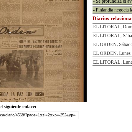
- Se profundiza el av
- Finlandia negocia 
Diarios relacion
EL LITORAL, Domin
EL LITORAL, Sábad
EL ORDEN, Sábado 
EL ORDEN, Lunes 4
EL LITORAL, Lunes
l siguiente enlace: