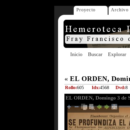
Proyecto
Archivo
Inicio
Buscar
Explorar
«
EL ORDEN, Doming
Rollo:
605
Idx:
4568
Dvd:
8
EL ORDEN, Domingo 3 de S