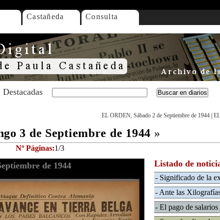
Castañeda
Consulta
Destacadas
EL ORDEN, Sábado 2 de Septiembre de 1944
|
EL
o 3 de Septiembre de 1944
»
Nº Páginas:
1/3
Listado de notici
eptiembre de 1944
- Significado de la e
- Ante las Xilografía
- El pago de salarios