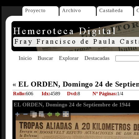
Proyecto
Archivo
Castañeda
Inicio
Buscar
Explorar
Destacadas
«
EL ORDEN, Domingo 24 de Septie
Rollo:
606
Idx:
4589
Dvd:
8
Nº Páginas:
1/4
EL ORDEN, Domingo 24 de Septiembre de 1944