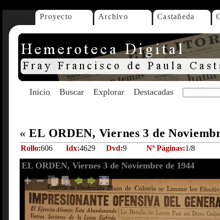
Proyecto
Archivo
Castañeda
Inicio
Buscar
Explorar
Destacadas
«
EL ORDEN, Viernes 3 de Noviembr
Rollo:
606
Idx:
4629
Dvd:
9
Nº Páginas:
1/8
EL ORDEN, Viernes 3 de Noviembre de 1944