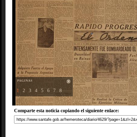
PAGINAS
1
2
3
4
5
6
7
8
Comparte esta noticia copiando el siguiente enlace: