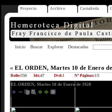
Proyecto
Archivo
Castañeda
Inicio
Buscar
Explorar
Destacadas
«
EL ORDEN, Martes 10 de Enero d
Rollo:
550
Idx:
47
Dvd:
1
Nº Páginas:
1/5
EL ORDEN, Martes 10 de Enero de 1928