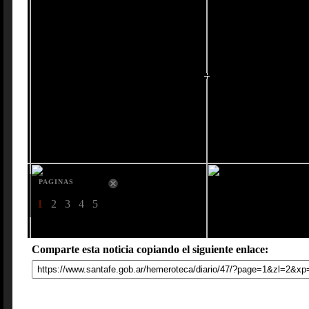
PAGINAS
1
2
3
4
5
Comparte esta noticia copiando el siguiente enlace: