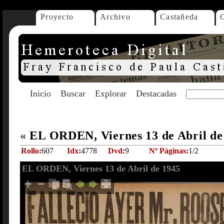
Proyecto
Archivo
Castañeda
Inicio
Buscar
Explorar
Destacadas
«
EL ORDEN, Viernes 13 de Abril d
Rollo:
607
Idx:
4778
Dvd:
9
Nº Páginas:
1/2
EL ORDEN, Viernes 13 de Abril de 1945