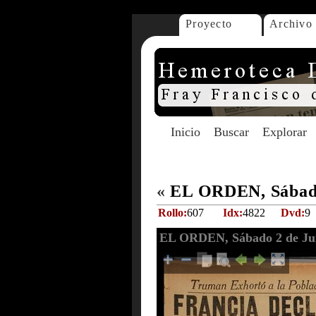
Proyecto
Archivo
Inicio
Buscar
Explorar
«
EL ORDEN, Sábado
Rollo:
607
Idx:
4822
Dvd:
9
EL ORDEN, Sábado 2 de Jun