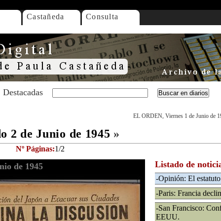
Castañeda
Consulta
Destacadas
EL ORDEN, Viernes 1 de Junio de 1
 2 de Junio de 1945
»
Nº Páginas:
1/2
Listado de notici
io de 1945
-Opinión: El estatuto 
-Paris: Francia declin
-San Francisco: Conf
EEUU.