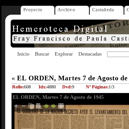
Proyecto
Archivo
Castañeda
Inicio
Buscar
Explorar
Destacadas
«
EL ORDEN, Martes 7 de Agosto de
Rollo:
608
Idx:
4880
Dvd:
9
Nº Páginas:
1/3
EL ORDEN, Martes 7 de Agosto de 1945