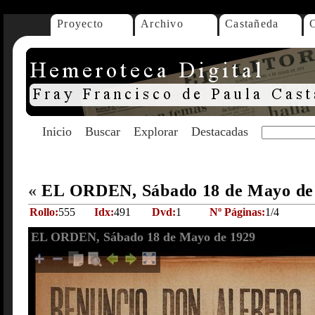
Proyecto
Archivo
Castañeda
Inicio
Buscar
Explorar
Destacadas
«
EL ORDEN, Sábado 18 de Mayo de
Rollo:
555
Idx:
491
Dvd:
1
Nº Páginas:
1/4
EL ORDEN, Sábado 18 de Mayo de 1929