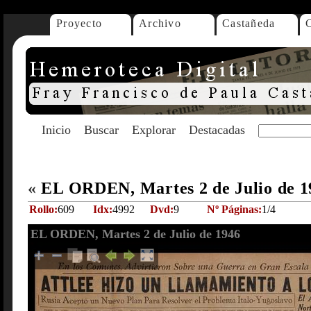
Proyecto
Archivo
Castañeda
Inicio
Buscar
Explorar
Destacadas
«
EL ORDEN, Martes 2 de Julio de 
Rollo:
609
Idx:
4992
Dvd:
9
Nº Páginas:
1/4
EL ORDEN, Martes 2 de Julio de 1946