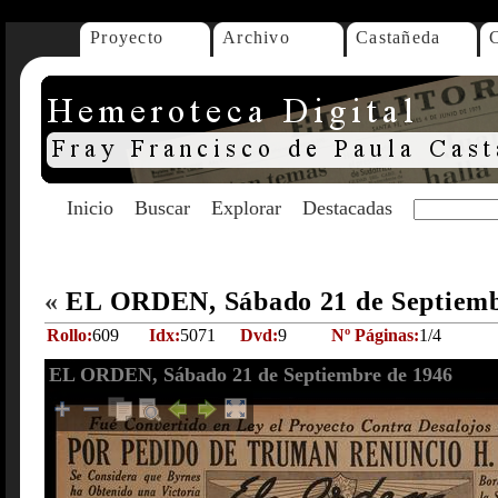
Proyecto
Archivo
Castañeda
Inicio
Buscar
Explorar
Destacadas
«
EL ORDEN, Sábado 21 de Septiemb
Rollo:
609
Idx:
5071
Dvd:
9
Nº Páginas:
1/4
EL ORDEN, Sábado 21 de Septiembre de 1946