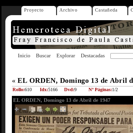
Proyecto
Archivo
Castañeda
Inicio
Buscar
Explorar
Destacadas
«
EL ORDEN, Domingo 13 de Abril 
Rollo:
610
Idx:
5166
Dvd:
9
Nº Páginas:
1/2
EL ORDEN, Domingo 13 de Abril de 1947