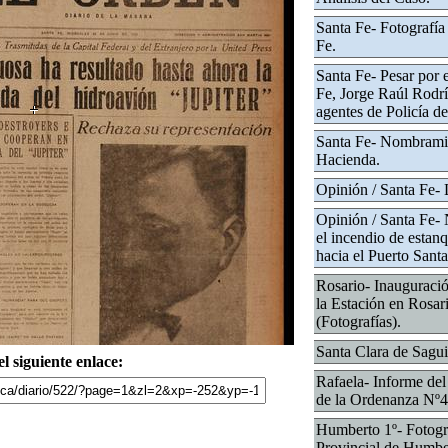
Santa Fe- Fotografía
Fe.
Santa Fe- Pesar por e
Fe, Jorge Raúl Rodrí
agentes de Policía de
Santa Fe- Nombramie
Hacienda.
Opinión / Santa Fe- L
Opinión / Santa Fe-
el incendio de estanq
hacia el Puerto Santa
Rosario- Inauguración
la Estación en Rosari
(Fotografías).
Santa Clara de Sagui
l siguiente enlace:
Rafaela- Informe del
de la Ordenanza Nº4
Humberto 1º- Fotogra
Provincial de Humbe