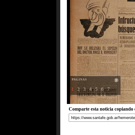
PAGINAS
1
2
3
4
5
6
7
Comparte esta noticia copiando e