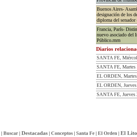
Buenos Aires- Asamb
designación de los d
diploma del senador 
Francia, París- Dist
nuevo asociado del I
Público.rnrn
Diarios relacion
SANTA FE, Miércole
SANTA FE, Martes 2
EL ORDEN, Martes 2
EL ORDEN, Jueves 2
SANTA FE, Jueves 2
Destacadas
El Lito
|
Buscar
|
|
Conceptos
|
Santa Fe
|
El Orden
|