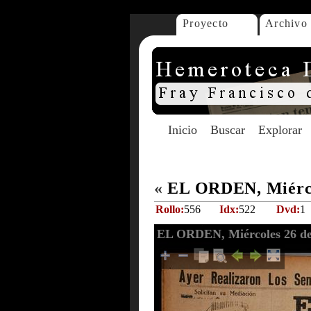
Proyecto
Archivo
Inicio
Buscar
Explorar
«
EL ORDEN, Miércol
Rollo:
556
Idx:
522
Dvd:
1
EL ORDEN, Miércoles 26 de