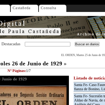
Castañeda
Consulta
Destacadas
EL ORDEN, Martes 25 de Junio de 19
es 26 de Junio de 1929
»
Nº Páginas:
1/7
Listado de notici
 Junio de 1929
Santa Fe- Caso Faure
fianza de Bonino, Li
Santa Fe- Sucesión t
Aldao de Navia, de m
Análisis del Caso.