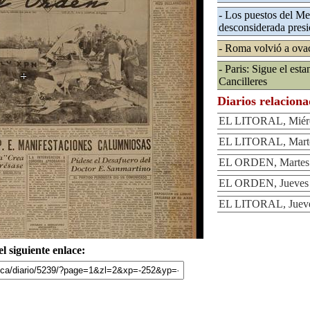
- Los puestos del Me
desconsiderada presi
- Roma volvió a ovac
- Paris: Sigue el est
Cancilleres
Diarios relacion
EL LITORAL, Miérco
EL LITORAL, Martes
EL ORDEN, Martes 1
EL ORDEN, Jueves 3
EL LITORAL, Jueves
l siguiente enlace: