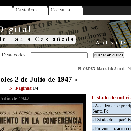
Castañeda
Consulta
Destacadas
EL ORDEN, Martes 1 de Julio de 19
es 2 de Julio de 1947
»
Nº Páginas:
1/4
Listado de notici
ulio de 1947
- Accidente: se preci
Santa Fe
- Estado de la parálisi
- Provincialización de