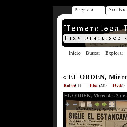
Proyecto
Archivo
Inicio
Buscar
Explorar
«
EL ORDEN, Miércol
Rollo:
611
Idx:
5239
Dvd:
9
EL ORDEN, Miércoles 2 de J