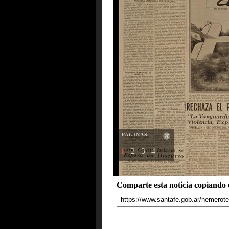
PAGINAS
1
2
3
4
Comparte esta noticia copiando e