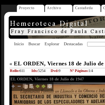
Proyecto
Archivo
Castañeda
Inicio
Buscar
Explorar
Destacadas
«
EL ORDEN, Viernes 18 de Julio de
Rollo:
611
Idx:
5254
Dvd:
9
Nº Páginas:
1/4
EL ORDEN, Viernes 18 de Julio de 1947