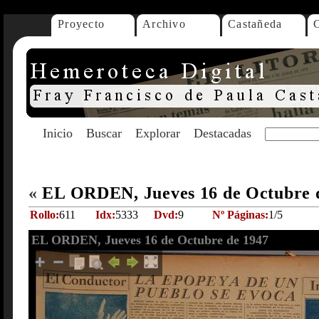
Proyecto
Archivo
Castañeda
Inicio
Buscar
Explorar
Destacadas
«
EL ORDEN, Jueves 16 de Octubre 
Rollo:
611
Idx:
5333
Dvd:
9
Nº Páginas:
1/5
EL ORDEN, Jueves 16 de Octubre de 1947