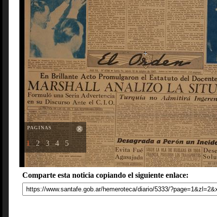
PAGINAS
1
2
3
4
5
Comparte esta noticia copiando el siguiente enlace: