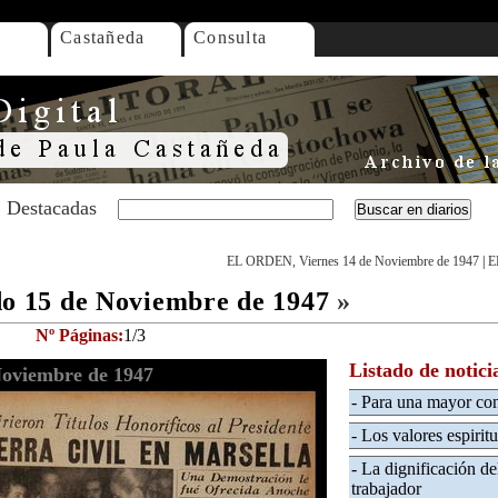
Castañeda
Consulta
Destacadas
EL ORDEN, Viernes 14 de Noviembre de 1947
|
E
 15 de Noviembre de 1947
»
Nº Páginas:
1/3
Listado de notici
oviembre de 1947
- Para una mayor co
- Los valores espiritu
- La dignificación de
trabajador