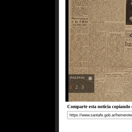
PAGINAS
1
2
3
Comparte esta noticia copiando e