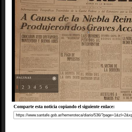
PAGINAS
1
2
3
4
5
6
Comparte esta noticia copiando el siguiente enlace: