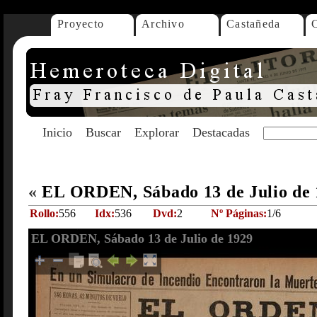
Proyecto
Archivo
Castañeda
Inicio
Buscar
Explorar
Destacadas
«
EL ORDEN, Sábado 13 de Julio de
Rollo:
556
Idx:
536
Dvd:
2
Nº Páginas:
1/6
EL ORDEN, Sábado 13 de Julio de 1929