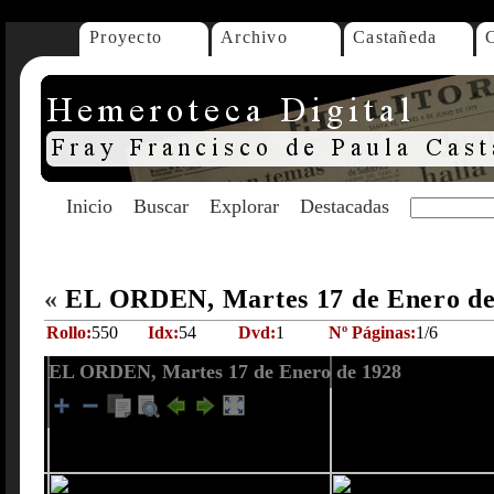
Proyecto
Archivo
Castañeda
Inicio
Buscar
Explorar
Destacadas
«
EL ORDEN, Martes 17 de Enero d
Rollo:
550
Idx:
54
Dvd:
1
Nº Páginas:
1/6
EL ORDEN, Martes 17 de Enero de 1928