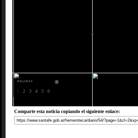
PAGINAS
1
2
3
4
5
6
Comparte esta noticia copiando el siguiente enlace: