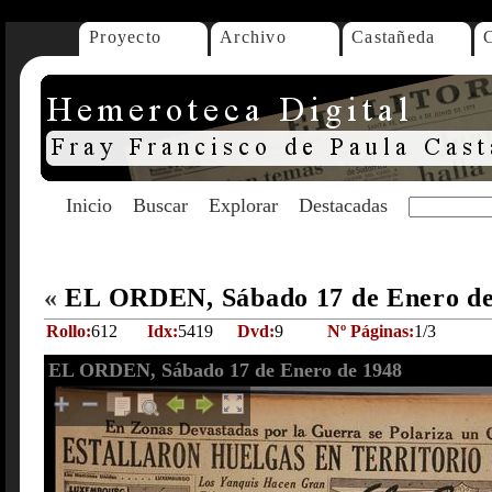
Proyecto
Archivo
Castañeda
Inicio
Buscar
Explorar
Destacadas
«
EL ORDEN, Sábado 17 de Enero d
Rollo:
612
Idx:
5419
Dvd:
9
Nº Páginas:
1/3
EL ORDEN, Sábado 17 de Enero de 1948