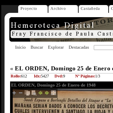
Proyecto
Archivo
Castañeda
Inicio
Buscar
Explorar
Destacadas
«
EL ORDEN, Domingo 25 de Enero 
Rollo:
612
Idx:
5427
Dvd:
9
Nº Páginas:
1/3
EL ORDEN, Domingo 25 de Enero de 1948