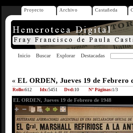
Proyecto
Archivo
Castañeda
Inicio
Buscar
Explorar
Destacadas
«
EL ORDEN, Jueves 19 de Febrero 
Rollo:
612
Idx:
5451
Dvd:
10
Nº Páginas:
1/3
EL ORDEN, Jueves 19 de Febrero de 1948