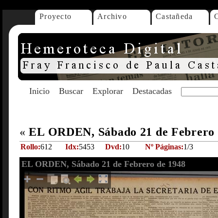
Proyecto
Archivo
Castañeda
Inicio
Buscar
Explorar
Destacadas
«
EL ORDEN, Sábado 21 de Febrero
Rollo:
612
Idx:
5453
Dvd:
10
Nº Páginas:
1/3
EL ORDEN, Sábado 21 de Febrero de 1948