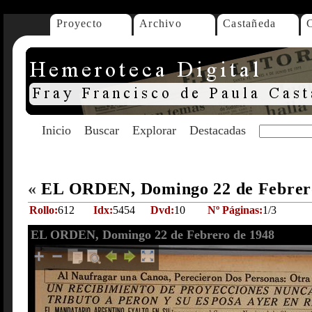
Proyecto
Archivo
Castañeda
Inicio
Buscar
Explorar
Destacadas
«
EL ORDEN, Domingo 22 de Febrer
Rollo:
612
Idx:
5454
Dvd:
10
Nº Páginas:
1/3
EL ORDEN, Domingo 22 de Febrero de 1948