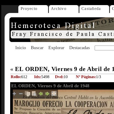
Proyecto
Archivo
Castañeda
Inicio
Buscar
Explorar
Destacadas
«
EL ORDEN, Viernes 9 de Abril de 
Rollo:
612
Idx:
5498
Dvd:
10
Nº Páginas:
1/3
EL ORDEN, Viernes 9 de Abril de 1948