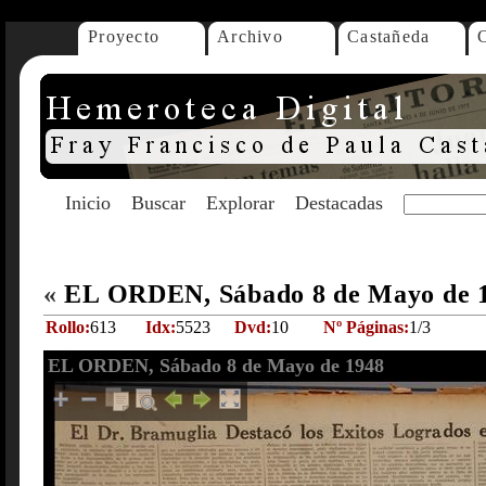
Proyecto
Archivo
Castañeda
Inicio
Buscar
Explorar
Destacadas
«
EL ORDEN, Sábado 8 de Mayo de 
Rollo:
613
Idx:
5523
Dvd:
10
Nº Páginas:
1/3
EL ORDEN, Sábado 8 de Mayo de 1948