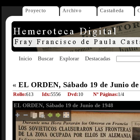
Proyecto
Archivo
Castañeda
Inicio
Buscar
Explorar
Destacadas
«
EL ORDEN, Sábado 19 de Junio de
Rollo:
613
Idx:
5556
Dvd:
10
Nº Páginas:
1/4
EL ORDEN, Sábado 19 de Junio de 1948