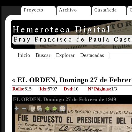
Proyecto
Archivo
Castañeda
Inicio
Buscar
Explorar
Destacadas
«
EL ORDEN, Domingo 27 de Febrer
Rollo:
615
Idx:
5797
Dvd:
10
Nº Páginas:
1/3
EL ORDEN, Domingo 27 de Febrero de 1949