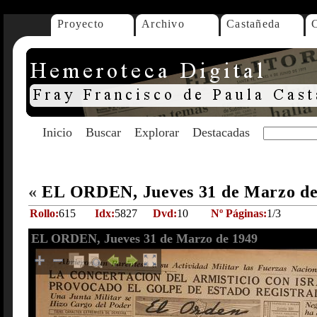
Proyecto
Archivo
Castañeda
Inicio
Buscar
Explorar
Destacadas
«
EL ORDEN, Jueves 31 de Marzo d
Rollo:
615
Idx:
5827
Dvd:
10
Nº Páginas:
1/3
EL ORDEN, Jueves 31 de Marzo de 1949