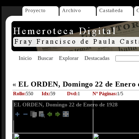
Proyecto
Archivo
Castañeda
Inicio
Buscar
Explorar
Destacadas
«
EL ORDEN, Domingo 22 de Enero 
Rollo:
550
Idx:
59
Dvd:
1
Nº Páginas:
1/5
EL ORDEN, Domingo 22 de Enero de 1928