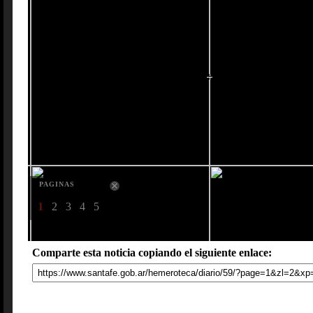
PAGINAS
1
2
3
4
5
Comparte esta noticia copiando el siguiente enlace: