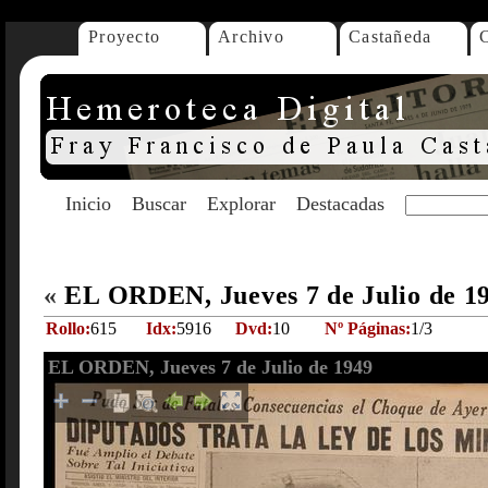
Proyecto
Archivo
Castañeda
Inicio
Buscar
Explorar
Destacadas
«
EL ORDEN, Jueves 7 de Julio de 1
Rollo:
615
Idx:
5916
Dvd:
10
Nº Páginas:
1/3
EL ORDEN, Jueves 7 de Julio de 1949