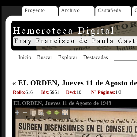
Proyecto
Archivo
Castañeda
Inicio
Buscar
Explorar
Destacadas
«
EL ORDEN, Jueves 11 de Agosto d
Rollo:
616
Idx:
5951
Dvd:
10
Nº Páginas:
1/3
EL ORDEN, Jueves 11 de Agosto de 1949