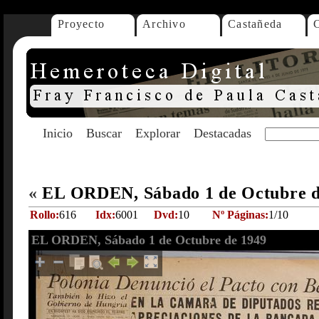
Proyecto
Archivo
Castañeda
Inicio
Buscar
Explorar
Destacadas
«
EL ORDEN, Sábado 1 de Octubre 
Rollo:
616
Idx:
6001
Dvd:
10
Nº Páginas:
1/10
EL ORDEN, Sábado 1 de Octubre de 1949