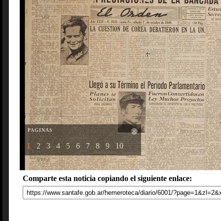
PAGINAS
1
2
3
4
5
6
7
8
9
10
Comparte esta noticia copiando el siguiente enlace: