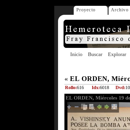
Proyecto
Archivo
Inicio
Buscar
Explorar
«
EL ORDEN, Miérco
Rollo:
616
Idx:
6018
Dvd:
10
EL ORDEN, Miércoles 19 de