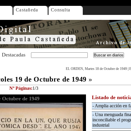
Castañeda
Consulta
Destacadas
EL ORDEN, Martes 18 de Octubre de 1949
|
E
les 19 de Octubre de 1949
»
Nº Páginas:
1/3
Listado de notici
 Octubre de 1949
- Amplia acción en fa
- Una menguada final
inconciliable el pro
industrial