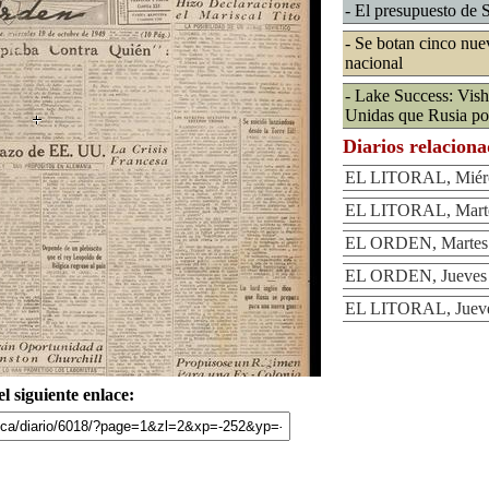
- El presupuesto de 
- Se botan cinco nuev
nacional
- Lake Success: Vish
Unidas que Rusia po
Diarios relacion
EL LITORAL, Miérco
EL LITORAL, Martes
EL ORDEN, Martes 
EL ORDEN, Jueves 
EL LITORAL, Jueves
l siguiente enlace: