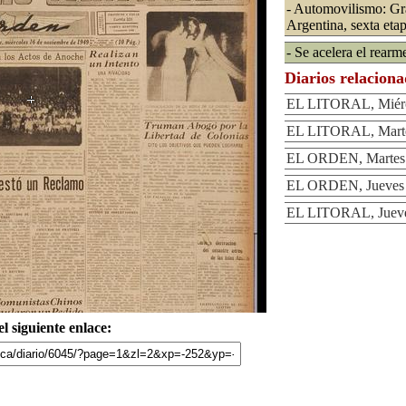
- Automovilismo: Gr
Argentina, sexta eta
- Se acelera el rear
Diarios relacion
EL LITORAL, Miérc
EL LITORAL, Marte
EL ORDEN, Martes 
EL ORDEN, Jueves 
EL LITORAL, Jueve
l siguiente enlace: