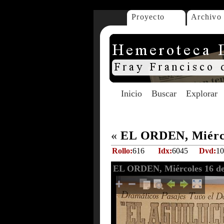
Proyecto
Archivo
Inicio
Buscar
Explorar
«
EL ORDEN, Miérco
Rollo:
616
Idx:
6045
Dvd:
10
EL ORDEN, Miércoles 16 de