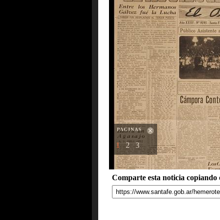
PAGINAS
1
2
3
Comparte esta noticia copiando e