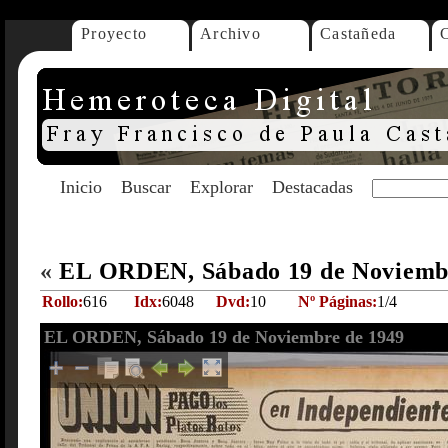
Proyecto
Archivo
Castañeda
Inicio
Buscar
Explorar
Destacadas
«
EL ORDEN, Sábado 19 de Noviemb
Rollo:
616
Idx:
6048
Dvd:
10
Nº Páginas:
1/4
EL ORDEN, Sábado 19 de Noviembre de 1949