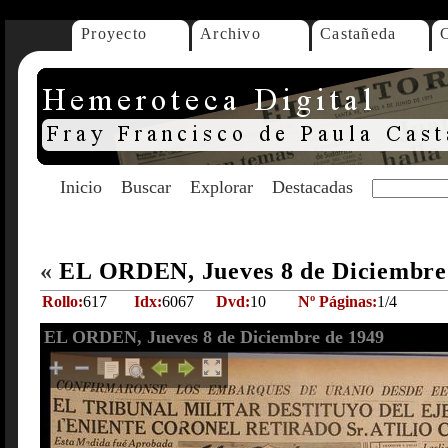
Proyecto
Archivo
Castañeda
Inicio
Buscar
Explorar
Destacadas
«
EL ORDEN, Jueves 8 de Diciembre
Rollo:
617
Idx:
6067
Dvd:
10
Nº Páginas:
1/4
EL ORDEN, Jueves 8 de Diciembre de 1949