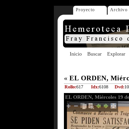
Proyecto
Archivo
Inicio
Buscar
Explorar
«
EL ORDEN, Miércol
Rollo:
617
Idx:
6108
Dvd:
10
EL ORDEN, Miércoles 19 de 