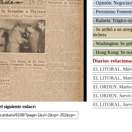
- Opinión: Negociaci
- Peronismo Femeni
- Rafaela: Trágico e
- Se arribó a un arreg
lechera
- Washington: Se pide
- Hong Kong: Se real
Diarios relacion
EL LITORAL, Miérco
EL LITORAL, Martes
EL ORDEN, Martes 1
EL ORDEN, Jueves 2
EL LITORAL, Jueves
l siguiente enlace: