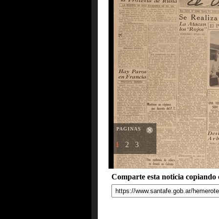
PAGINAS
1
2
3
Comparte esta noticia copiando e