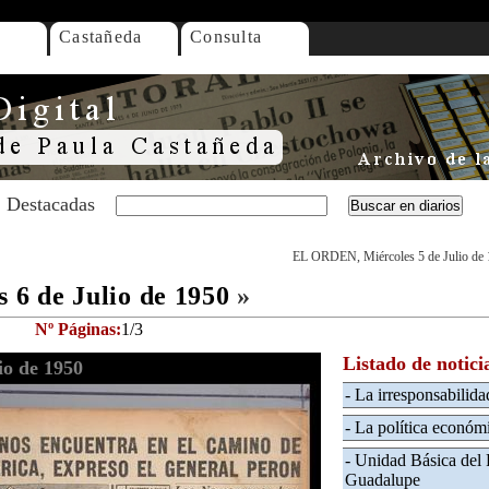
Castañeda
Consulta
Destacadas
EL ORDEN, Miércoles 5 de Julio de
6 de Julio de 1950
»
Nº Páginas:
1/3
Listado de notici
o de 1950
- La irresponsabilida
- La política económ
- Unidad Básica del 
Guadalupe