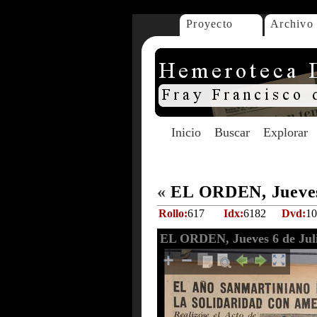
Proyecto
Archivo
Inicio
Buscar
Explorar
«
EL ORDEN, Jueves 
Rollo:
617
Idx:
6182
Dvd:
10
EL ORDEN, Jueves 6 de Juli