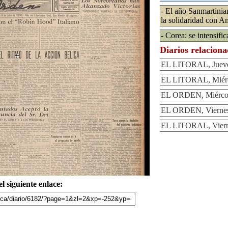
- El año Sanmartinia
la solidaridad con A
- Corea: se intensific
Diarios relacion
EL LITORAL, Jueves
EL LITORAL, Miérco
EL ORDEN, Miércole
EL ORDEN, Viernes 
EL LITORAL, Vierne
l siguiente enlace: