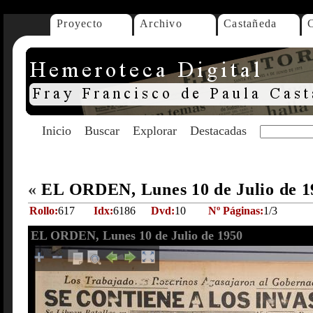
Proyecto
Archivo
Castañeda
Inicio
Buscar
Explorar
Destacadas
«
EL ORDEN, Lunes 10 de Julio de 
Rollo:
617
Idx:
6186
Dvd:
10
Nº Páginas:
1/3
EL ORDEN, Lunes 10 de Julio de 1950