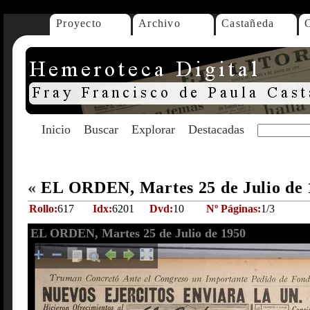
Proyecto
Archivo
Castañeda
Inicio
Buscar
Explorar
Destacadas
«
EL ORDEN, Martes 25 de Julio de
Rollo:
617
Idx:
6201
Dvd:
10
Nº Páginas:
1/3
EL ORDEN, Martes 25 de Julio de 1950