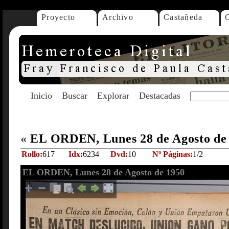
Proyecto
Archivo
Castañeda
Inicio
Buscar
Explorar
Destacadas
«
EL ORDEN, Lunes 28 de Agosto de
Rollo:
617
Idx:
6234
Dvd:
10
Nº Páginas:
1/2
EL ORDEN, Lunes 28 de Agosto de 1950