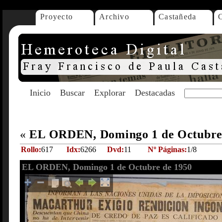
Proyecto
Archivo
Castañeda
Inicio
Buscar
Explorar
Destacadas
«
EL ORDEN, Domingo 1 de Octubre
Rollo:
617
Idx:
6266
Dvd:
11
Nº Páginas:
1/8
EL ORDEN, Domingo 1 de Octubre de 1950