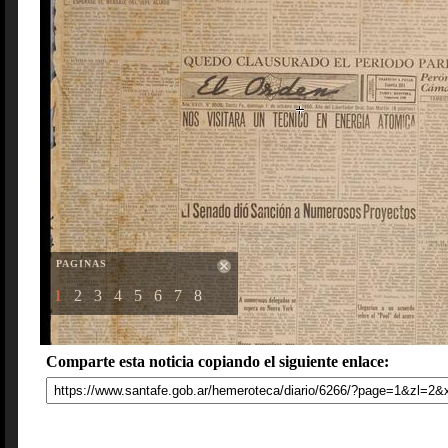
PAGINAS
1
2
3
4
5
6
7
8
Comparte esta noticia copiando el siguiente enlace: