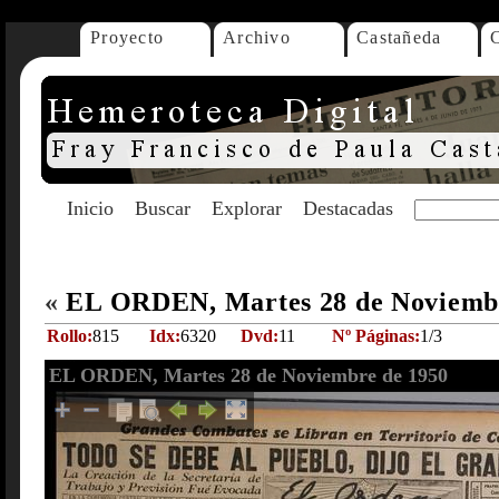
Proyecto
Archivo
Castañeda
Inicio
Buscar
Explorar
Destacadas
«
EL ORDEN, Martes 28 de Noviemb
Rollo:
815
Idx:
6320
Dvd:
11
Nº Páginas:
1/3
EL ORDEN, Martes 28 de Noviembre de 1950