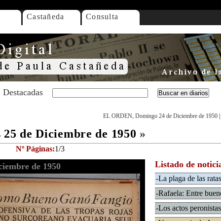
Castañeda
Consulta
Destacadas
EL ORDEN, Domingo 24 de Diciembre de 1950
25 de Diciembre de 1950
»
Nº Páginas:
1/3
Listado de notici
iembre de 1950
-La plaga de las rata
-Rafaela: Entre bue
-Los actos peronista