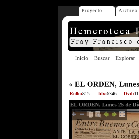
Proyecto
Archivo
Inicio
Buscar
Explorar
«
EL ORDEN, Lunes 
Rollo:
815
Idx:
6346
Dvd:
11
EL ORDEN, Lunes 25 de Dic