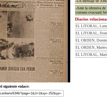
-Un mensaje de Amor
-Ante la ofensiva de 
coreano evacuará Se
Diarios relacion
EL LITORAL, Lunes
EL LITORAL, Domin
EL ORDEN, Domingo
EL ORDEN, Martes 
EL LITORAL, Martes
l siguiente enlace: