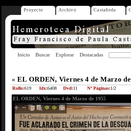
Proyecto
Archivo
Castañeda
Inicio
Buscar
Explorar
Destacadas
«
EL ORDEN, Viernes 4 de Marzo d
Rollo:
619
Idx:
6408
Dvd:
11
Nº Páginas:
1/2
EL ORDEN, Viernes 4 de Marzo de 1955